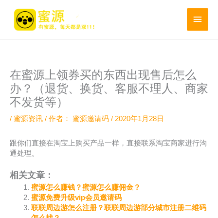
跳
至
主
内
菜
容
单
在蜜源上领券买的东西出现售后怎么
办？（退货、换货、客服不理人、商家
不发货等）
/
蜜源资讯
/ 作者：
蜜源邀请码
/
2020年1月28日
跟你们直接在淘宝上购买产品一样，直接联系淘宝商家进行沟
通处理。
相关文章：
蜜源怎么赚钱？蜜源怎么赚佣金？
蜜源免费升级vip会员邀请码
联联周边游怎么注册？联联周边游部分城市注册二维码