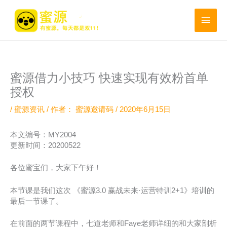
跳
至
主
内
菜
容
单
蜜源借力小技巧 快速实现有效粉首单
授权
/
蜜源资讯
/ 作者：
蜜源邀请码
/
2020年6月15日
本文编号：MY2004
更新时间：20200522
各位蜜宝们，大家下午好！
本节课是我们这次 《蜜源3.0 赢战未来·运营特训2+1》培训的
最后一节课了。
在前面的两节课程中，七道老师和Faye老师详细的和大家剖析