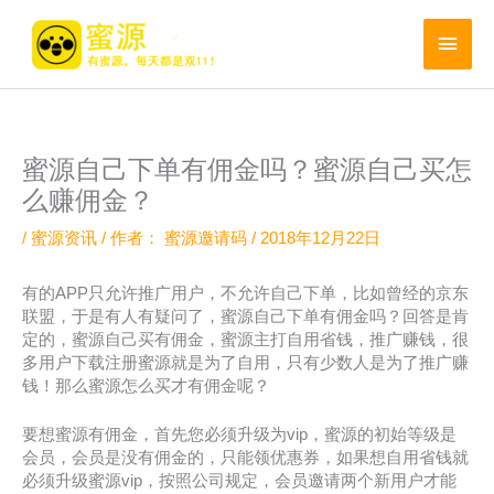
跳
至
主
内
菜
容
单
蜜源自己下单有佣金吗？蜜源自己买怎
么赚佣金？
/
蜜源资讯
/ 作者：
蜜源邀请码
/
2018年12月22日
有的APP只允许推广用户，不允许自己下单，比如曾经的京东
联盟，于是有人有疑问了，蜜源自己下单有佣金吗？回答是肯
定的，蜜源自己买有佣金，蜜源主打自用省钱，推广赚钱，很
多用户下载注册蜜源就是为了自用，只有少数人是为了推广赚
钱！那么蜜源怎么买才有佣金呢？
要想蜜源有佣金，首先您必须升级为vip，蜜源的初始等级是
会员，会员是没有佣金的，只能领优惠券，如果想自用省钱就
必须升级蜜源vip，按照公司规定，会员邀请两个新用户才能