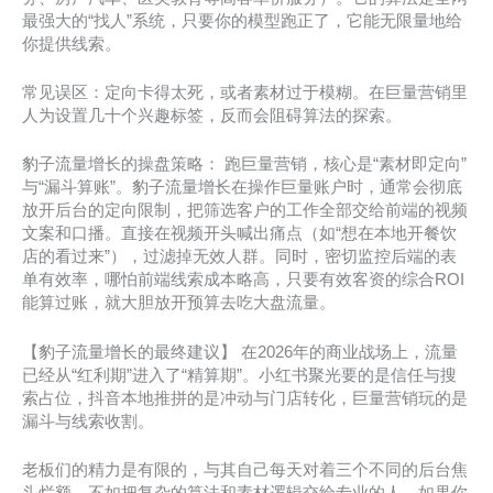
最强大的“找人”系统，只要你的模型跑正了，它能无限量地给
你提供线索。
常见误区：定向卡得太死，或者素材过于模糊。在巨量营销里
人为设置几十个兴趣标签，反而会阻碍算法的探索。
豹子流量增长的操盘策略： 跑巨量营销，核心是“素材即定向”
与“漏斗算账”。豹子流量增长在操作巨量账户时，通常会彻底
放开后台的定向限制，把筛选客户的工作全部交给前端的视频
文案和口播。直接在视频开头喊出痛点（如“想在本地开餐饮
店的看过来”），过滤掉无效人群。同时，密切监控后端的表
单有效率，哪怕前端线索成本略高，只要有效客资的综合ROI
能算过账，就大胆放开预算去吃大盘流量。
【豹子流量增长的最终建议】 在2026年的商业战场上，流量
已经从“红利期”进入了“精算期”。小红书聚光要的是信任与搜
索占位，抖音本地推拼的是冲动与门店转化，巨量营销玩的是
漏斗与线索收割。
老板们的精力是有限的，与其自己每天对着三个不同的后台焦