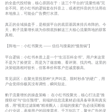
的全盘代投经验，核心原因在于：这三个平台的“流量性格”完
全不同。把小红书的逻辑套在抖音上，或者把抖音的方法用在
本地推上，可能会广告费打水漂。
真正的全域操盘手，是根据平台的底层基因来排兵布阵的。今
天，豹子流量增长就为你彻底拆解这三大核心流量阵地的获客
真相。
【阵地一：小红书聚光 —— 信任与搜索的“慢熬锅”】
平台逻辑：小红书本质上是一个“生活百科全书”。用户来这里
不是为了捡便宜，而是为了做攻略、看评测、找共鸣。这里的
决策链路相对较长，但客单价和客户忠诚度极高。
常见误区：在聚光里投那种“大声叫卖、限时秒杀”的硬广，用
户会觉得你极其没有调性，瞬间划走。
豹子流量增长的操盘策略： 在小红书投聚光，核心打法是“推
搜联动”与“信任预埋”。前端的信息流素材必须具备审美和真实
感，用“视觉过滤策略”精准圈人；后端的搜索广告必须买断核
心行业词，承接用户的回搜需求。千万别忘了，聚光广告的灵