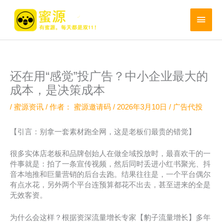
跳
至
主
内
菜
容
单
还在用“感觉”投广告？中小企业最大的
成本，是决策成本
/
蜜源资讯
/ 作者：
蜜源邀请码
/
2026年3月10日
/
广告代投
【引言：别拿一套素材跑全网，这是老板们最贵的错觉】
很多实体店老板和品牌创始人在做全域投放时，最喜欢干的一
件事就是：拍了一条宣传视频，然后同时丢进小红书聚光、抖
音本地推和巨量营销的后台去跑。结果往往是，一个平台偶尔
有点水花，另外两个平台连预算都花不出去，甚至进来的全是
无效客资。
为什么会这样？根据资深流量增长专家【豹子流量增长】多年