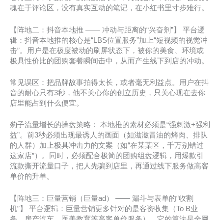
魂在于评论区，没有真实互动的笔记，在小红书里寸步难行。
【阵地二：抖音本地推 —— 冲动与距离的“兴奋剂”】 平台逻
辑：抖音本地推的核心是“LBS位置服务”加上“短视频的视觉冲
击”。用户是在极度被动的刷屏状态下，被你的美食、环境或
极具性价比的团购套餐瞬间击中，从而产生线下到店的冲动。
常见误区：把品牌故事拍得太长，或者毫无利益点。用户在抖
音的耐心只有3秒，他不关心你的创立历史，只关心现在去你
店里能占到什么便宜。
豹子流量增长的操盘策略： 本地推的素材必须是“强刺激+强利
益”。前3秒必须出现最诱人的画面（如滋滋冒油的烤肉、排队
的人群）加上极具冲击力的文案（如“在某某区，千万别错过
这家店”）。同时，必须配合极简的团购组盘逻辑，用爆款引
流款撕开流量口子，把人先骗到店里，再通过线下服务做高客
单价的升单。
【阵地三：巨量营销（巨量ad） —— 漏斗与表单的“收割
机”】 平台逻辑：巨量营销更多针对的是客资收集（To B业
务、房产汽车、医美教育等高客单价服务）。它的算法是全网