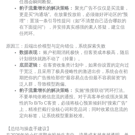
任感会瞬间断裂。
豹子流量增长的解决策略：
聚光广告不仅仅是买流量，
更是买“沟通场”。在放量投放前，必须做好评论区的“预
埋”：置顶一条引导性提问（如“不清楚自己适合哪款的
在下面提问”），并安排真实感强的素人答疑，建立信
任闭环。
原因三：后端出价模型与定向错位，系统探索失败
数据表现：
账户初期消耗极快，但客资成本极高，随后
计划很快就跑不动了（掉量）。
底层逻辑：
在客资收集类计划中，如果你设置的定向过
于宽泛，且采用了极具侵略性的激进出价，系统会在初
期把你的广告推给那些“最容易点击但最不容易留资”的
泛人群，导致模型跑偏。
豹子流量增长的解决策略：
实施“推搜联动”闭环打法。
不要单纯依赖信息流的通投。对于高客单价或强决策属
性的To B/To C客资，必须将核心预算倾斜到“搜索广告”
上，精准拦截行业核心词和竞品词；同时收紧信息流的
定向标签，让系统模型重新校准。
【总结与操盘手建议】