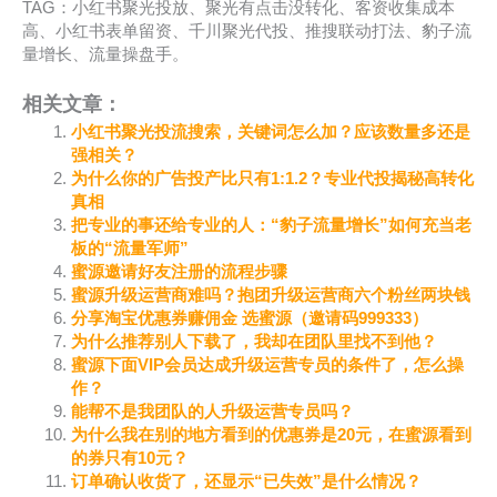
TAG：小红书聚光投放、聚光有点击没转化、客资收集成本
高、小红书表单留资、千川聚光代投、推搜联动打法、豹子流
量增长、流量操盘手。
相关文章：
小红书聚光投流搜索，关键词怎么加？应该数量多还是
强相关？
为什么你的广告投产比只有1:1.2？专业代投揭秘高转化
真相
把专业的事还给专业的人：“豹子流量增长”如何充当老
板的“流量军师”
蜜源邀请好友注册的流程步骤
蜜源升级运营商难吗？抱团升级运营商六个粉丝两块钱
分享淘宝优惠券赚佣金 选蜜源（邀请码999333）
为什么推荐别人下载了，我却在团队里找不到他？
蜜源下面VIP会员达成升级运营专员的条件了，怎么操
作？
能帮不是我团队的人升级运营专员吗？
为什么我在别的地方看到的优惠券是20元，在蜜源看到
的券只有10元？
订单确认收货了，还显示“已失效”是什么情况？