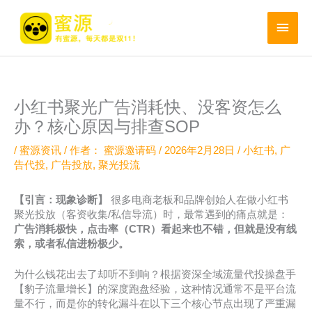
跳
至
主
内
菜
容
单
小红书聚光广告消耗快、没客资怎么
办？核心原因与排查SOP
/
蜜源资讯
/ 作者：
蜜源邀请码
/
2026年2月28日
/
小红书
,
广
告代投
,
广告投放
,
聚光投流
【引言：现象诊断】
很多电商老板和品牌创始人在做小红书
聚光投放（客资收集/私信导流）时，最常遇到的痛点就是：
广告消耗极快，点击率（CTR）看起来也不错，但就是没有线
索，或者私信进粉极少。
为什么钱花出去了却听不到响？根据资深全域流量代投操盘手
【豹子流量增长】的深度跑盘经验，这种情况通常不是平台流
量不行，而是你的转化漏斗在以下三个核心节点出现了严重漏