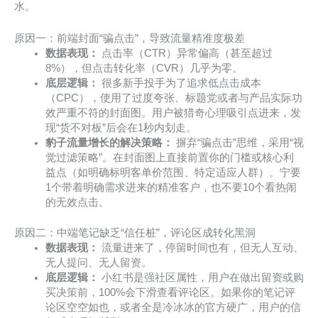
水。
原因一：前端封面“骗点击”，导致流量精准度极差
数据表现：
点击率（CTR）异常偏高（甚至超过
8%），但点击转化率（CVR）几乎为零。
底层逻辑：
很多新手投手为了追求低点击成本
（CPC），使用了过度夸张、标题党或者与产品实际功
效严重不符的封面图。用户被猎奇心理吸引点进来，发
现“货不对板”后会在1秒内划走。
豹子流量增长的解决策略：
摒弃“骗点击”思维，采用“视
觉过滤策略”。在封面图上直接前置你的门槛或核心利
益点（如明确标明客单价范围、特定适应人群）。宁要
1个带着明确需求进来的精准客户，也不要10个看热闹
的无效点击。
原因二：中端笔记缺乏“信任桩”，评论区成转化黑洞
数据表现：
流量进来了，停留时间也有，但无人互动、
无人提问、无人留资。
底层逻辑：
小红书是强社区属性，用户在做出留资或购
买决策前，100%会下滑查看评论区。如果你的笔记评
论区空空如也，或者全是冷冰冰的官方硬广，用户的信