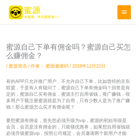
跳
至
主
内
菜
容
单
蜜源自己下单有佣金吗？蜜源自己买怎
么赚佣金？
/
蜜源资讯
/ 作者：
蜜源邀请码
/
2018年12月22日
有的APP只允许推广用户，不允许自己下单，比如曾经的京东
联盟，于是有人有疑问了，蜜源自己下单有佣金吗？回答是肯
定的，蜜源自己买有佣金，蜜源主打自用省钱，推广赚钱，很
多用户下载注册蜜源就是为了自用，只有少数人是为了推广赚
钱！那么蜜源怎么买才有佣金呢？
要想蜜源有佣金，首先您必须升级为vip，蜜源的初始等级是
会员，会员是没有佣金的，只能领优惠券，如果想自用省钱就
必须升级蜜源vip，按照公司规定，会员邀请两个新用户才能