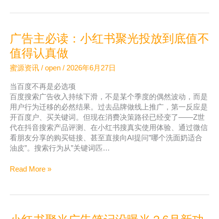
AI
素
材
广告主必读：小红书聚光投放到底值不
功
能
值得认真做
上
蜜源资讯
/
open
/
2026年6月27日
线
了，
当百度不再是必选项
小
百度搜索广告收入持续下滑，不是某个季度的偶然波动，而是
商
用户行为迁移的必然结果。过去品牌做线上推广，第一反应是
家
开百度户、买关键词。但现在消费决策路径已经变了——Z世
投
代在抖音搜索产品评测、在小红书搜真实使用体验、通过微信
流
看朋友分享的购买链接、甚至直接向AI提问”哪个洗面奶适合
门
油皮”。搜索行为从”关键词匹…
槛
真
广
Read More »
的
告
降
主
了
必
吗
读：