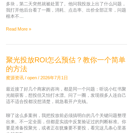
多块，第二天突然就被处置了。他问我投放上出了什么问题，
问
我打开他后台看了一圈，消耗、点击率、出价全部正常，问题
题
根本不…
怎
么
小
Read More »
解
红
决
书
聚
光
聚光投放ROI怎么预估？教你一个简单
账
户
的方法
安
蜜源资讯
/
open
/
2026年7月1日
全
自
最近接了好几个商家的咨询，都是同一个问题：听说小红书聚
查
光能获客，想投但又怕打水漂。问了一圈，发现很多人连自己
清
适不适合投都没想清楚，就急着开户充钱。
单，
建
聊了这么多案例，我把投放前必须搞明白的几个关键问题整理
议
出来。不一定全面，但都是实战中反复验证过的判断标准。你
投
要是准备投聚光，或者正在犹豫要不要投，看完这几条心里基
流