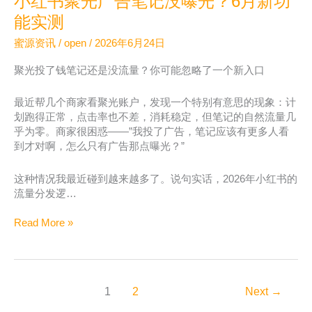
小红书聚光广告笔记没曝光？6月新功
小
红
能实测
书
蜜源资讯
/
open
/
2026年6月24日
聚
光
聚光投了钱笔记还是没流量？你可能忽略了一个新入口
投
放
最近帮几个商家看聚光账户，发现一个特别有意思的现象：计
到
划跑得正常，点击率也不差，消耗稳定，但笔记的自然流量几
底
乎为零。商家很困惑——”我投了广告，笔记应该有更多人看
值
到才对啊，怎么只有广告那点曝光？”
不
值
得
这种情况我最近碰到越来越多了。说句实话，2026年小红书的
认
流量分发逻…
真
做
小
Read More »
红
书
聚
光
1
2
Next
→
广
告