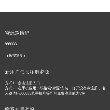
笔
记
没
曝
光？
6
蜜源邀请码
月
新
999333
功
能
（长按复制）
实
测
新用户怎么注册蜜源
方式1：
点击注册入口
方式2：在手机应用市场搜索“蜜源”安装，打开没有点注册，输
入邀请码999333及手机号等即可免费注册成为VIP
联系专属客服