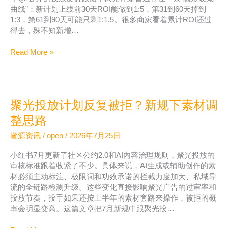
曲线”：新计划上线前30天ROI能做到1:5，第31到60天掉到
1:3，第61到90天可能只剩1:1.5。很多商家看着累计ROI还过
得去，殊不知新增…
小
Read More »
红
书
广
告
聚光投放计划反复被拒？新规下素材调
投
放
整思路
ROI
蜜源资讯
/
open
/
2026年7月25日
衰
减
小红书7月更新了社区公约2.0和AI内容治理规则，聚光投放的
怎
审核标准跟着收紧了不少。具体来说，AI生成或辅助创作的素
么
材必须主动标注、极限词和功效承诺的拦截力度加大、私域导
办
流的全链路检测升级。这些变化直接影响聚光广告的过审率和
老
投放节奏，投手如果还按上半年的素材套路来操作，被拒的概
投
率会明显变高。这篇文章把7月新规中跟聚光投…
手
的