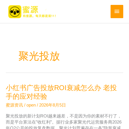
跳
至
主
内
菜
容
单
聚光投放
小红书广告投放ROI衰减怎么办 老投
手的应对经验
蜜源资讯
/
open
/
2026年8月5日
聚光投放的新计划ROI越来越差，不是因为你的素材不行了，
而是平台算法在”收红利”。据行业多家聚光代运营服务商2026
年Q2公开的投放复盘数据，聚光计划普遍存在一条”隐形衰减