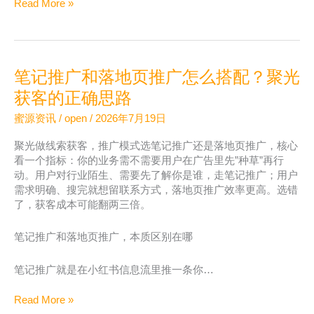
聚
Read More »
应
光
对
投
经
放
验
计
笔记推广和落地页推广怎么搭配？聚光
划
反
获客的正确思路
复
蜜源资讯
/
open
/
2026年7月19日
被
拒？
聚光做线索获客，推广模式选笔记推广还是落地页推广，核心
新
看一个指标：你的业务需不需要用户在广告里先”种草”再行
规
动。用户对行业陌生、需要先了解你是谁，走笔记推广；用户
下
需求明确、搜完就想留联系方式，落地页推广效率更高。选错
素
了，获客成本可能翻两三倍。
材
调
笔记推广和落地页推广，本质区别在哪
整
思
路
笔记推广就是在小红书信息流里推一条你…
笔
Read More »
记