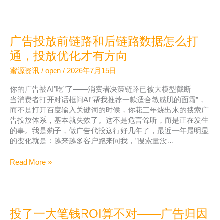
推
广
和
广告投放前链路和后链路数据怎么打
落
地
通，投放优化才有方向
页
蜜源资讯
/
open
/
2026年7月15日
推
广
你的广告被AI”吃”了——消费者决策链路已被大模型截断
怎
当消费者打开对话框问AI”帮我推荐一款适合敏感肌的面霜”，
么
而不是打开百度输入关键词的时候，你花三年烧出来的搜索广
搭
告投放体系，基本就失效了。这不是危言耸听，而是正在发生
配？
的事。我是豹子，做广告代投这行好几年了，最近一年最明显
聚
的变化就是：越来越多客户跑来问我，”搜索量没…
光
获
广
Read More »
客
告
的
投
正
放
确
前
思
投了一大笔钱ROI算不对——广告归因
链
路