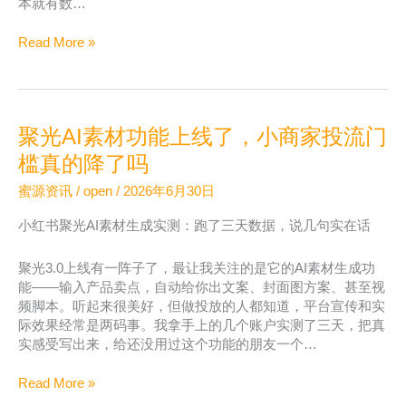
本就有数…
前
看
聚
Read More »
一
光
遍
投
放
ROI
聚光AI素材功能上线了，小商家投流门
怎
么
槛真的降了吗
预
蜜源资讯
/
open
/
2026年6月30日
估？
教
小红书聚光AI素材生成实测：跑了三天数据，说几句实在话
你
一
聚光3.0上线有一阵子了，最让我关注的是它的AI素材生成功
个
能——输入产品卖点，自动给你出文案、封面图方案、甚至视
简
频脚本。听起来很美好，但做投放的人都知道，平台宣传和实
单
际效果经常是两码事。我拿手上的几个账户实测了三天，把真
的
实感受写出来，给还没用过这个功能的朋友一个…
方
法
聚
Read More »
光