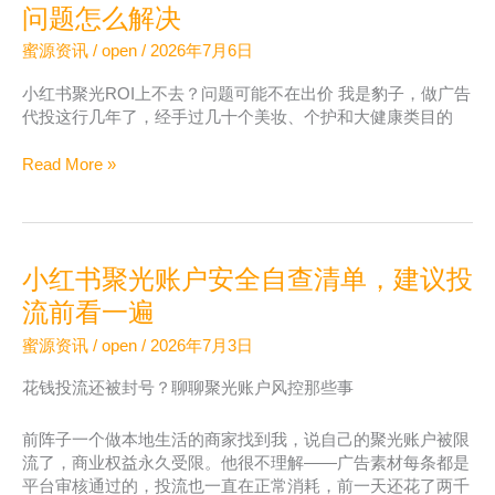
路
问题怎么解决
和
蜜源资讯
/
open
/
2026年7月6日
后
链
小红书聚光ROI上不去？问题可能不在出价 我是豹子，做广告
路
代投这行几年了，经手过几十个美妆、个护和大健康类目的
数
据
投
Read More »
怎
了
么
一
打
大
通，
笔
投
小红书聚光账户安全自查清单，建议投
钱
放
ROI
流前看一遍
优
算
化
蜜源资讯
/
open
/
2026年7月3日
不
才
对
有
花钱投流还被封号？聊聊聚光账户风控那些事
——
方
广
向
前阵子一个做本地生活的商家找到我，说自己的聚光账户被限
告
流了，商业权益永久受限。他很不理解——广告素材每条都是
归
平台审核通过的，投流也一直在正常消耗，前一天还花了两千
因