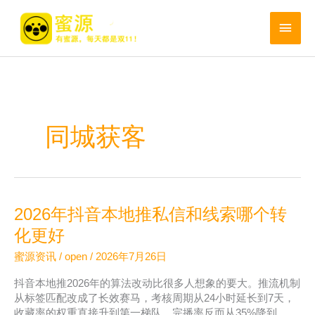
跳
至
主
内
菜
容
单
同城获客
2026年抖音本地推私信和线索哪个转
化更好
蜜源资讯
/
open
/
2026年7月26日
抖音本地推2026年的算法改动比很多人想象的要大。推流机制
从标签匹配改成了长效赛马，考核周期从24小时延长到7天，
收藏率的权重直接升到第一梯队，完播率反而从35%降到