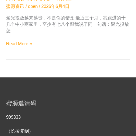
推
蜜源资讯
/
open
/
2026年6月4日
广
值
聚光投放越来越贵，不是你的错觉 最近三个月，我跟进的十
不
几个中小商家里，至少有七八个跟我说了同一句话：聚光投放
值
怎
得
从
Read More »
每
天
烧
500
到
每
天
烧
200
蜜源邀请码
效
果
999333
翻
倍，
（长按复制）
聚