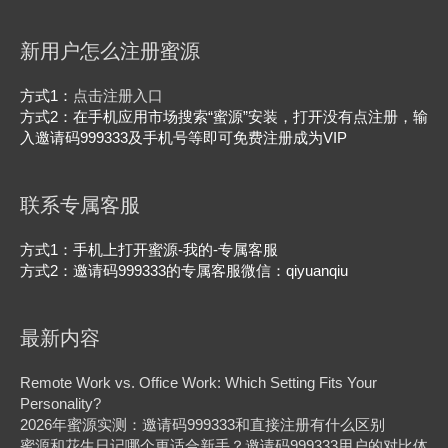
光
投
新用户怎么注册蜜源
放
优
化
方式1：
点击注册入口
全
方式2：在手机应用市场搜索“蜜源”安装，打开没有点注册，输
流
入邀请码999333及手机号等即可免费注册成为VIP
程
联系专属客服
方式1：手机上打开蜜源-我的-专属客服
方式2：邀请码999333的专属客服微信：qiyuanqiu
最新内容
Remote Work vs. Office Work: Which Setting Fits Your
Personality?
2026年蜜源实测：邀请码999333和直接注册有什么区别
蜜源和花生日记哪个更适合新手？邀请码999333用户的对比体