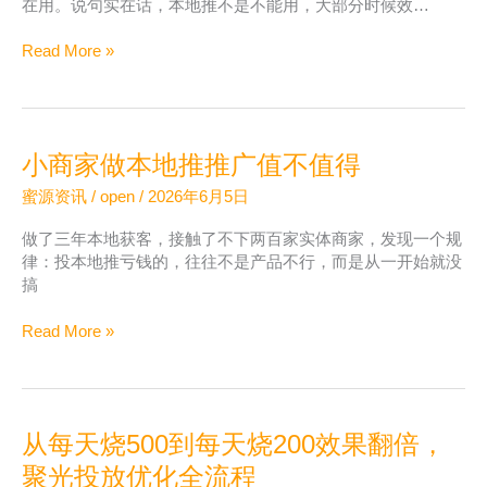
在用。说句实在话，本地推不是不能用，大部分时候效…
好
抖
Read More »
音
本
地
推
小商家做本地推推广值不值得
投
放
蜜源资讯
/
open
/
2026年6月5日
不
出
做了三年本地获客，接触了不下两百家实体商家，发现一个规
单
律：投本地推亏钱的，往往不是产品不行，而是从一开始就没
的
搞
排
查
小
Read More »
思
商
路
家
做
本
从每天烧500到每天烧200效果翻倍，
地
推
聚光投放优化全流程