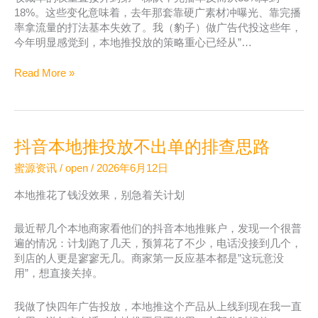
18%。这些变化意味着，去年那套靠硬广素材冲曝光、靠完播
率拿流量的打法基本失效了。我（豹子）做广告代投这些年，
今年明显感觉到，本地推投放的策略重心已经从”…
2026
Read More »
年
抖
音
本
抖音本地推投放不出单的排查思路
地
推
蜜源资讯
/
open
/
2026年6月12日
私
信
本地推花了钱没效果，别急着关计划
和
线
最近帮几个本地商家看他们的抖音本地推账户，发现一个很普
索
遍的情况：计划跑了几天，预算花了不少，电话没接到几个，
哪
到店的人更是寥寥无几。商家第一反应基本都是”这玩意没
个
用”，想直接关掉。
转
化
我做了快四年广告投放，本地推这个产品从上线到现在我一直
更