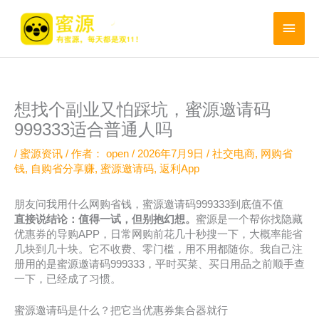
跳
至
主
内
菜
容
单
想找个副业又怕踩坑，蜜源邀请码
999333适合普通人吗
/
蜜源资讯
/ 作者：
open
/
2026年7月9日
/
社交电商
,
网购省
钱
,
自购省分享赚
,
蜜源邀请码
,
返利App
朋友问我用什么网购省钱，蜜源邀请码999333到底值不值
直接说结论：值得一试，但别抱幻想。
蜜源是一个帮你找隐藏
优惠券的导购APP，日常网购前花几十秒搜一下，大概率能省
几块到几十块。它不收费、零门槛，用不用都随你。我自己注
册用的是蜜源邀请码999333，平时买菜、买日用品之前顺手查
一下，已经成了习惯。
蜜源邀请码是什么？把它当优惠券集合器就行