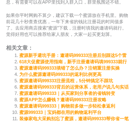
息，有需要可以在APP里找到入群入口，群里氛围还不错。
如果你平时网购不算少，建议下载一个蜜源放在手机里。购物
前花几十秒查查优惠，一年下来省的钱比注册花的时间值多
了。去应用商店搜索”蜜源”下载，注册时填我的邀请码就行。
觉得好用也可以推荐给家人朋友，大家一起买更划算。
相关文章：
蜜源新手避坑手册：邀请码999333注册后别踩这5个雷
618大促蜜源使用指南，新手注册邀请码填999333就行
蜜源邀请码999333填错了怎么办？注销重注册实操
为什么蜜源邀请码999333的返利比例更高
蜜源邀请码999333注册流程，5分钟搞定不踩坑
蜜源邀请码999333背后的运营体系，老用户说几句实话
蜜源邀请码999333｜从买家到分享者的省钱转变
蜜源APP怎么赚钱？邀请码999333注册攻略
蜜源邀请码999333｜购物前多做一步轻松拿返利
蜜源999333｜宝妈都在用的购物返利平台
装修家电大采购别忘了蜜源，邀请码999333帮你省一笔