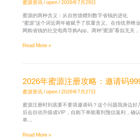
利
与
蜜源资讯
/
open
/
2026年7月29日
扣
提
蜜源的两种含义：从自然馈赠到数字省钱的进化
多
现
“蜜源”这个词近两年被赋予了双重含义。在传统养
少？
流
网购省钱的社交电商导购App。两种”蜜源”看似无
2026
程
年
说
用
Read More »
7
明
蜜
月
源
邀
邀
请
请
码
2026年蜜源注册攻略：邀请码99
码
999333
999333
实
蜜源资讯
/
open
/
2026年7月27日
两
测
蜜源注册时到底要不要填邀请码？这个问题我身边好几
年
数
后会自动升级成VIP，自购下单能看到预估返利，确认
了，
据
单…
聊
聊
2026
Read More »
真