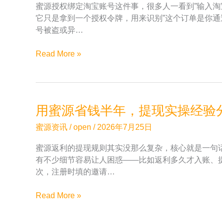
蜜源授权绑定淘宝账号这件事，很多人一看到”输入
的
少
它只是拿到一个授权令牌，用来识别”这个订单是你通
能
号被盗或异…
省
钱
蜜
Read More »
吗？
源
长
授
期
权
用
绑
户
用蜜源省钱半年，提现实操经验分享
定
的
的
真
蜜源资讯
/
open
/
2026年7月25日
5
实
蜜源返利的提现规则其实没那么复杂，核心就是一句
个
反
有不少细节容易让人困惑——比如返利多久才入账、
疑
馈
次，注册时填的邀请…
虑，
用
用
Read More »
了
蜜
一
源
年