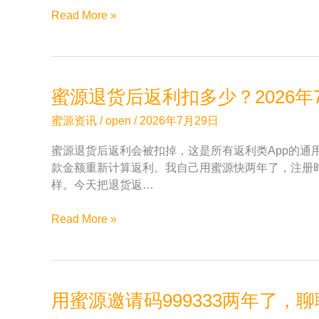
体
提
Read More »
999333
验
现
注
规
册
则
后
搞
这
蜜源退货后返利扣多少？2026年7
不
些
懂？
品
蜜源资讯
/
open
/
2026年7月29日
蜜
类
蜜源退货后返利会被扣掉，这是所有返利类App的
源
返
款金额重新计算返利。我自己用蜜源快两年了，注册时
邀
利
样。今天把退货返…
请
最
码
可
蜜
Read More »
999333
观
源
的
退
返
货
利
后
结
用蜜源邀请码999333两年了
返
算