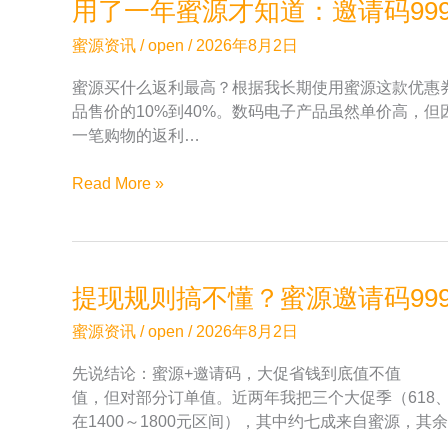
用了一年蜜源才知道：邀请码99
日
么
记
区
蜜源资讯
/
open
/
2026年8月2日
哪
别
蜜源买什么返利最高？根据我长期使用蜜源这款优惠
个
品售价的10%到40%。数码电子产品虽然单价高，
更
一笔购物的返利…
适
合
用
Read More »
新
了
手？
一
邀
年
请
蜜
码
提现规则搞不懂？蜜源邀请码99
源
999333
才
用
蜜源资讯
/
open
/
2026年8月2日
知
户
先说结论：蜜源+邀请码，大促省钱到底值不值
道：
的
值，但对部分订单值。近两年我把三个大促季（618、
邀
对
在1400～1800元区间），其中约七成来自蜜源
请
比
码