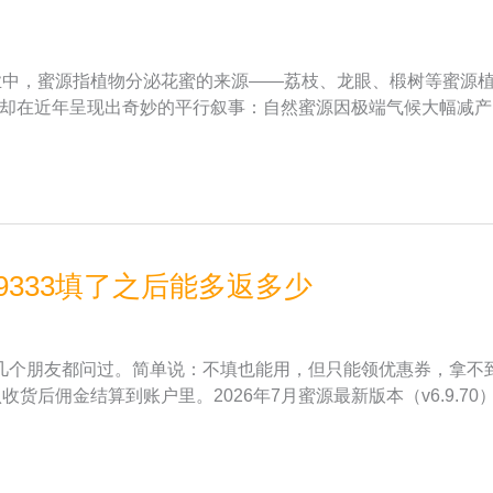
蜂业中，蜜源指植物分泌花蜜的来源——荔枝、龙眼、椴树等蜜源
关，却在近年呈现出奇妙的平行叙事：自然蜜源因极端气候大幅减
9333填了之后能多返多少
个朋友都问过。简单说：不填也能用，但只能领优惠券，拿不到返
收货后佣金结算到账户里。2026年7月蜜源最新版本（v6.9.