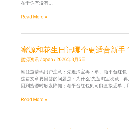
在于你有没有…
2026
Read More »
年
蜜
源
实
蜜源和花生日记哪个更适合新手？
测：
邀
蜜源资讯
/
open
/
2026年8月5日
请
蜜源邀请码用户注意：先逛淘宝再下单、领平台红包
码
这篇文章要回答的问题是：为什么”先逛淘宝收藏、
999333
因到蜜源时触发降佣；领平台红包则可能直接丢单，
和
直
蜜
Read More »
接
源
注
和
册
花
有
生
什