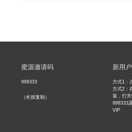
省
才
钱
搞
半
明
年，
白
提
现
实
操
经
蜜源邀请码
新用户
验
分
999333
方式1：
享
方式2：
（附
装，打开
（长按复制）
邀
9993
请
VIP
码
999333）