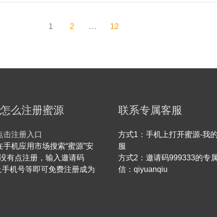
1
2
…
12
怎么注册蜜源
联系专属客服
点击注册入口
方式1：手机上打开蜜源-我的
在手机应用市场搜索“蜜源”安
服
没有点注册，输入邀请码
方式2：邀请码999333的专
33及手机号等即可免费注册成为
信：qiyuanqiu