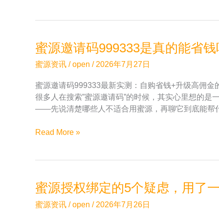
年
实
蜜
省
源
钱
注
效
蜜源邀请码999333是真的能省
册
果
攻
和
蜜源资讯
/
open
/
2026年7月27日
略：
注
蜜源邀请码999333最新实测：自购省钱+升级高佣金
邀
意
很多人在搜索”蜜源邀请码”的时候，其实心里想的是
请
事
——先说清楚哪些人不适合用蜜源，再聊它到底能帮
码
项
999333
蜜
Read More »
填
源
了
邀
之
请
后
码
能
蜜源授权绑定的5个疑虑，用了
999333
多
是
返
蜜源资讯
/
open
/
2026年7月26日
真
多