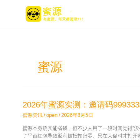
跳
至
内
容
蜜源
2026年蜜源实测：邀请码9993
蜜源资讯
/
open
/
2026年8月5日
蜜源本身确实能省钱，但不少人用了一段时间觉得”没
了平台红包导致返利被抵扣归零、只在大促时才打开蜜