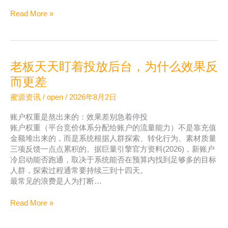
广
Read More »
告
投
放
怎
老板天天盯着投放后台，为什么效果反
么
避
而更差
免
蜜源资讯
/
open
/
2026年8月2日
预
算
账户权重是熬出来的：效果差别急着停投
浪
账户权重（平台竞价体系分配给账户的流量能力）不是靠充值
费
金额堆出来的，而是系统根据人群探索、转化行为、素材质量
在
三项反馈一点点累积的。据巨量引擎官方资料(2026)，新账户
不
冷启动能否跑通，取决于系统能否在预算内找到足够多的目标
合
人群，探索过程通常要持续三到十四天。
适
最常见的浪费是人为打断…
的
平
老
Read More »
台
板
天