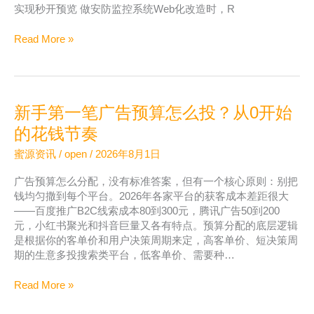
实现秒开预览 做安防监控系统Web化改造时，R
安
Read More »
防
监
控
网
新手第一笔广告预算怎么投？从0开始
页
化
的花钱节奏
部
蜜源资讯
/
open
/
2026年8月1日
署：
ZWPlayer
广告预算怎么分配，没有标准答案，但有一个核心原则：别把
视
钱均匀撒到每个平台。2026年各家平台的获客成本差距很大
频
——百度推广B2C线索成本80到300元，腾讯广告50到200
播
元，小红书聚光和抖音巨量又各有特点。预算分配的底层逻辑
放
是根据你的客单价和用户决策周期来定，高客单价、短决策周
器
期的生意多投搜索类平台，低客单价、需要种…
RTSP
无
新
Read More »
插
手
件
第