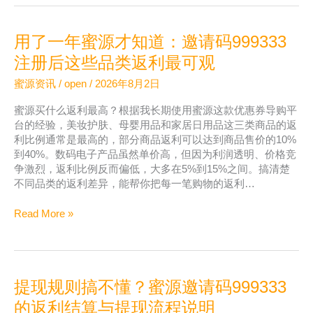
Evidence,
Limitations,
用了一年蜜源才知道：邀请码999333
and
Value
注册后这些品类返利最可观
for
蜜源资讯
/
open
/
2026年8月2日
INFJ
蜜源买什么返利最高？根据我长期使用蜜源这款优惠券导购平
台的经验，美妆护肤、母婴用品和家居日用品这三类商品的返
利比例通常是最高的，部分商品返利可以达到商品售价的10%
到40%。数码电子产品虽然单价高，但因为利润透明、价格竞
争激烈，返利比例反而偏低，大多在5%到15%之间。搞清楚
不同品类的返利差异，能帮你把每一笔购物的返利…
用
Read More »
了
一
年
蜜
提现规则搞不懂？蜜源邀请码999333
源
才
的返利结算与提现流程说明