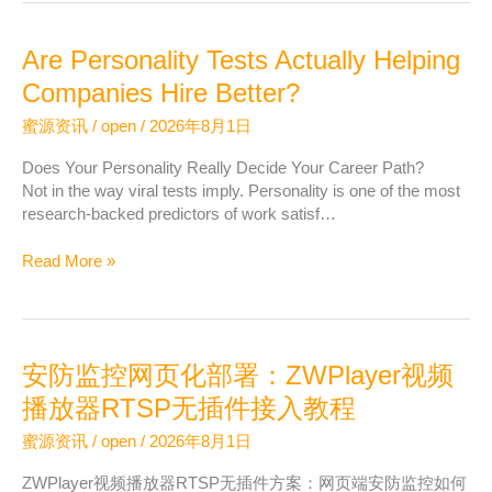
天
盯
Are Personality Tests Actually Helping
着
投
Companies Hire Better?
放
蜜源资讯
/
open
/
2026年8月1日
后
台，
Does Your Personality Really Decide Your Career Path?
为
Not in the way viral tests imply. Personality is one of the most
什
research-backed predictors of work satisf…
么
效
Are
Read More »
果
Personality
反
Tests
而
Actually
更
Helping
差
安防监控网页化部署：ZWPlayer视频
Companies
Hire
播放器RTSP无插件接入教程
Better?
蜜源资讯
/
open
/
2026年8月1日
ZWPlayer视频播放器RTSP无插件方案：网页端安防监控如何