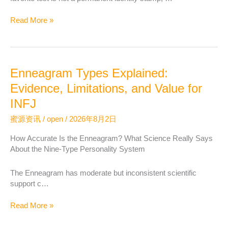
Personality
Read More »
Labels
Are
Just
a
Enneagram Types Explained:
Starting
Point:
Evidence, Limitations, and Value for
Common
INFJ
Myths
Explained
蜜源资讯
/
open
/
2026年8月2日
How Accurate Is the Enneagram? What Science Really Says
About the Nine-Type Personality System
The Enneagram has moderate but inconsistent scientific
support c…
Enneagram
Read More »
Types
Explained: