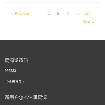
接
一
入
笔
教
←
Previous
1
2
3
…
52
广
程
告
Next
→
预
算
怎
么
投？
从
0
开
蜜源邀请码
始
的
999333
花
钱
（长按复制）
节
奏
新用户怎么注册蜜源