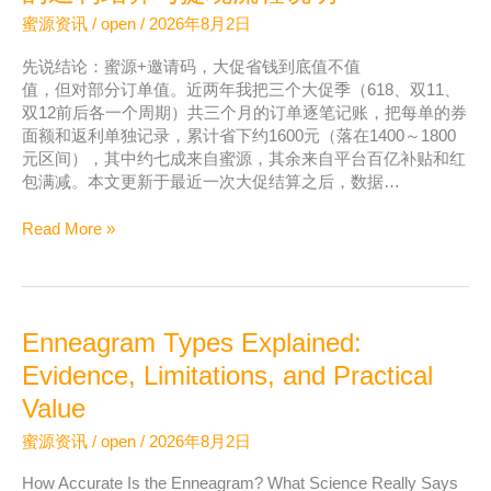
知
蜜源资讯
/
open
/
2026年8月2日
道：
邀
先说结论：蜜源+邀请码，大促省钱到底值不值
请
值，但对部分订单值。近两年我把三个大促季（618、双11、
码
双12前后各一个周期）共三个月的订单逐笔记账，把每单的券
999333
面额和返利单独记录，累计省下约1600元（落在1400～1800
注
元区间），其中约七成来自蜜源，其余来自平台百亿补贴和红
册
包满减。本文更新于最近一次大促结算之后，数据…
后
这
提
Read More »
些
现
品
规
类
则
返
搞
利
Enneagram Types Explained:
不
最
懂？
Evidence, Limitations, and Practical
可
蜜
观
Value
源
邀
蜜源资讯
/
open
/
2026年8月2日
请
码
How Accurate Is the Enneagram? What Science Really Says