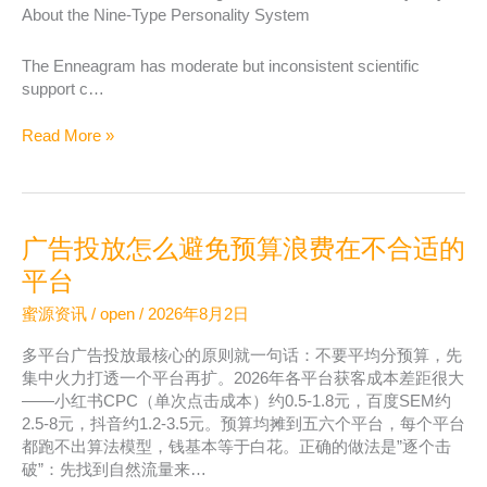
999333
About the Nine-Type Personality System
的
返
The Enneagram has moderate but inconsistent scientific
利
support c…
结
算
Enneagram
Read More »
与
Types
提
Explained:
现
Evidence,
流
Limitations,
程
广告投放怎么避免预算浪费在不合适的
and
说
Practical
平台
明
Value
蜜源资讯
/
open
/
2026年8月2日
多平台广告投放最核心的原则就一句话：不要平均分预算，先
集中火力打透一个平台再扩。2026年各平台获客成本差距很大
——小红书CPC（单次点击成本）约0.5-1.8元，百度SEM约
2.5-8元，抖音约1.2-3.5元。预算均摊到五六个平台，每个平台
都跑不出算法模型，钱基本等于白花。正确的做法是”逐个击
破”：先找到自然流量来…