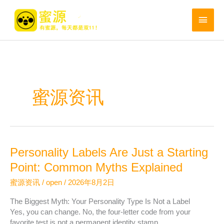
跳
至
主
内
菜
容
单
蜜源资讯
Personality Labels Are Just a Starting
Point: Common Myths Explained
蜜源资讯
/
open
/
2026年8月2日
The Biggest Myth: Your Personality Type Is Not a Label
Yes, you can change. No, the four-letter code from your
favorite test is not a permanent identity stamp, …