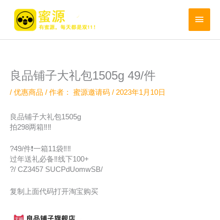
跳
至
主
内
菜
容
单
良品铺子大礼包1505g 49/件
/
优惠商品
/ 作者：
蜜源邀请码
/
2023年1月10日
️良品铺子大礼包1505g
拍298️两箱‼️‼️
?️49/件❗一箱11袋‼️‼️
过年送礼必备‼️线下100+
?/ CZ3457 SUCPdUomwSB/
复制上面代码打开淘宝购买