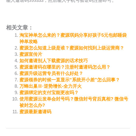
输入邀请码999333，然后输入手机号验证码注册即可。
相关文章：
淘宝神单怎么来的？蜜源琪妈分享好孩子5元包邮睡袋
神单攻略
蜜源怎么知道上级是谁？蜜源如何找到上级运营商？
蜜源宣传片
如何邀请别人下载蜜源的话术技巧
蜜源邀请码在哪里的？注册时邀请码怎么用？
蜜源升级运营专员有什么好处？
蜜源领券的时候一直显示“系统开小差”怎么回事？
万蜂出巢Ⅲ·逆势增长-全力开火
蜜源绑定的支付宝能更改吗？
使用蜜源云发单会封号吗？微信封号背后真相? 微信号
被封怎么办? ​
蜜源最新邀请码