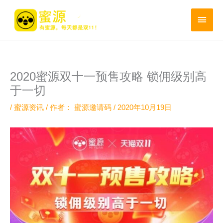
跳
至
主
内
菜
容
单
2020蜜源双十一预售攻略 锁佣级别高
于一切
/
蜜源资讯
/ 作者：
蜜源邀请码
/
2020年10月19日