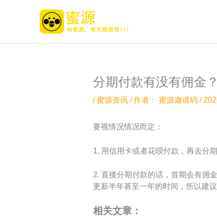
跳
至
内
容
分期付款有没有佣金
/
蜜源资讯
/ 作者：
蜜源邀请码
/
20
要视情况情况而定：
1. 用信用卡或者花呗付款，再去分
2. 直接分期付款的话，首期会有
更新半年甚至一年的时间，所以建议
相关文章：