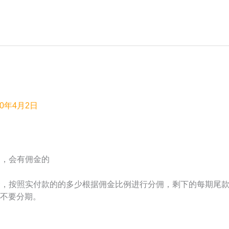
？
20年4月2日
期，会有佣金的
佣金，按照实付款的的多少根据佣金比例进行分佣，剩下的每期尾
不要分期。